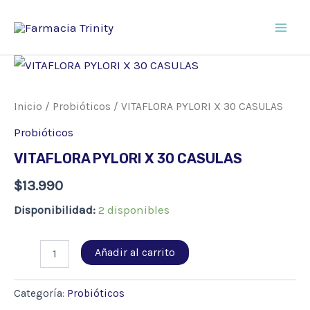
Ir
al
Main
contenido
Men
Inicio
/
Probióticos
/ VITAFLORA PYLORI X 30 CASULAS
Probióticos
VITAFLORA PYLORI X 30 CASULAS
$
13.990
Disponibilidad:
2 disponibles
VITAFLORA
Añadir al carrito
PYLORI
X
30
Categoría:
Probióticos
CASULAS