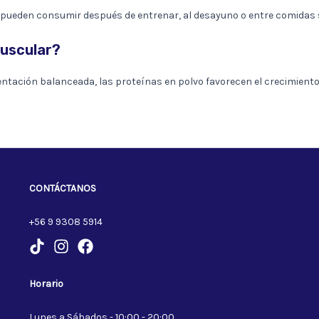
 pueden consumir después de entrenar, al desayuno o entre comidas s
muscular?
imentación balanceada, las proteínas en polvo favorecen el crecimie
CONTÁCTANOS
+56 9 9308 5914
Horario
Lunes a Sábados - 10:00 - 20:00