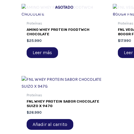
AGOTADO
Proteínas
Proteínas
AMINO WHEY PROTEIN FOODTWCH
FNL VEG
CHOCOLATE
800GR F
$
25.990
$
17.990
Leer más
Leer
Proteínas
FNL WHEY PROTEIN SABOR CHOCOLATE
SUIZO X 947G
$
26.990
Añadir al carrito