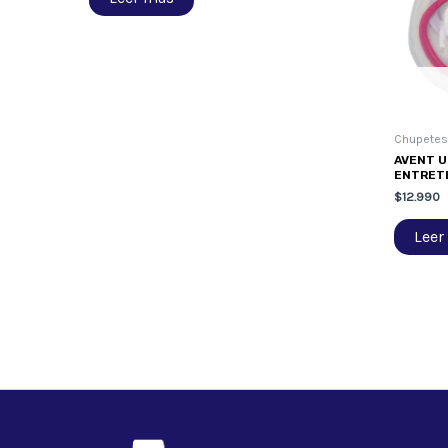
Chupetes
AVENT U
ENTRETE
$
12.990
Leer