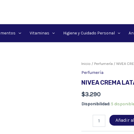
amentos
Vitaminas
Higiene y Cuidado Personal
An
Inicio
/
Perfumería
/ NIVEA CR
Perfumería
NIVEA CREMA LAT
$
3.290
Disponibilidad:
5 disponibl
NIVEA
Añadir al
CREMA
LATA