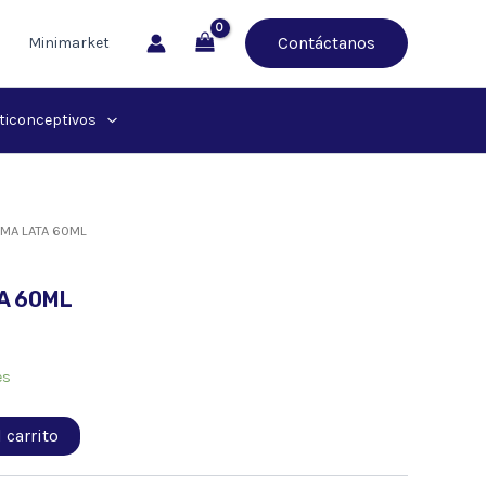
Contáctanos
Minimarket
ticonceptivos
EMA LATA 60ML
A 60ML
es
 carrito