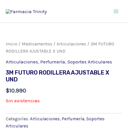
Ir
al
Main
contenido
Men
Inicio
/
Medicamentos
/
Articulaciones
/ 3M FUTURO
RODILLERA AJUSTABLE X UND
Articulaciones
,
Perfumería
,
Soportes Articulares
3M FUTURO RODILLERA AJUSTABLE X
UND
$
10.990
Sin existencias
Categorías:
Articulaciones
,
Perfumería
,
Soportes
Articulares