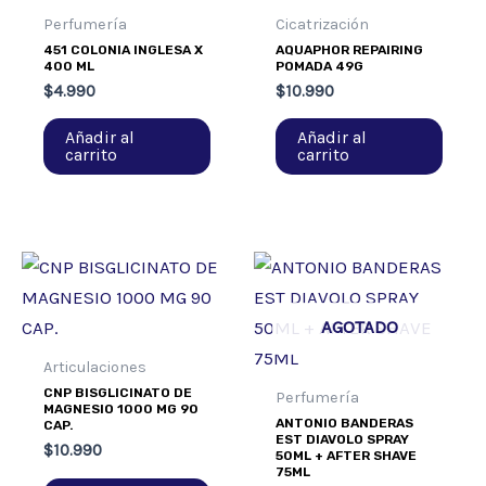
Perfumería
Cicatrización
451 COLONIA INGLESA X
AQUAPHOR REPAIRING
400 ML
POMADA 49G
$
4.990
$
10.990
Añadir al
Añadir al
carrito
carrito
AGOTADO
Articulaciones
CNP BISGLICINATO DE
Perfumería
MAGNESIO 1000 MG 90
ANTONIO BANDERAS
CAP.
EST DIAVOLO SPRAY
$
10.990
50ML + AFTER SHAVE
75ML