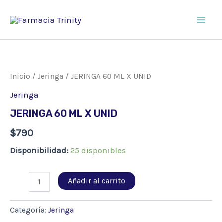
Ir
al
Main
contenido
Men
Inicio
/
Jeringa
/ JERINGA 60 ML X UNID
Jeringa
JERINGA 60 ML X UNID
$
790
Disponibilidad:
25 disponibles
JERINGA
Añadir al carrito
60
ML
X
Categoría:
Jeringa
UNID