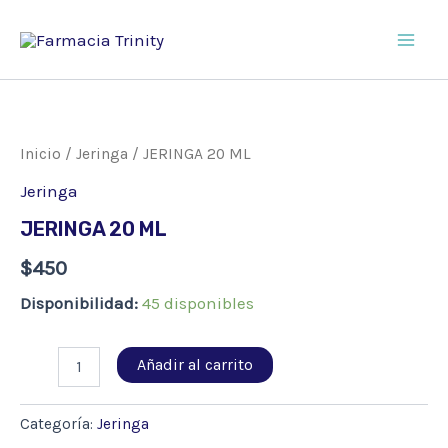
Ir
al
Main
contenido
Men
Inicio
/
Jeringa
/ JERINGA 20 ML
Jeringa
JERINGA 20 ML
$
450
Disponibilidad:
45 disponibles
JERINGA
Añadir al carrito
20
ML
cantidad
Categoría:
Jeringa