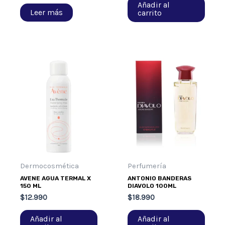
Añadir al
Leer más
carrito
Dermocosmética
Perfumería
AVENE AGUA TERMAL X
ANTONIO BANDERAS
150 ML
DIAVOLO 100ML
$
12.990
$
18.990
Añadir al
Añadir al