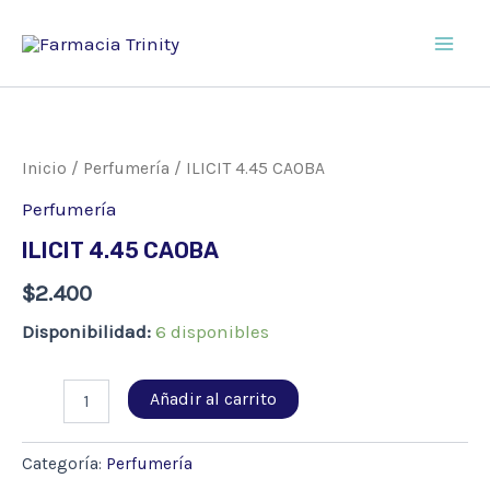
Ir
al
Main
contenido
Men
Inicio
/
Perfumería
/ ILICIT 4.45 CAOBA
Perfumería
ILICIT 4.45 CAOBA
$
2.400
Disponibilidad:
6 disponibles
ILICIT
Añadir al carrito
4.45
CAOBA
cantidad
Categoría:
Perfumería