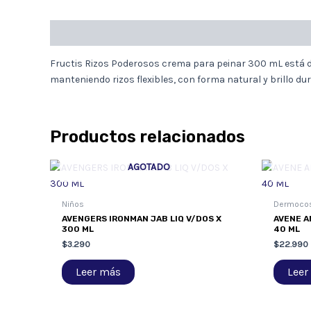
Descripción
Fructis Rizos Poderosos crema para peinar 300 mL está dis
manteniendo rizos flexibles, con forma natural y brillo durad
Productos relacionados
AGOTADO
Niños
Dermoco
AVENGERS IRONMAN JAB LIQ V/DOS X
AVENE A
300 ML
40 ML
$
3.290
$
22.990
Leer más
Leer