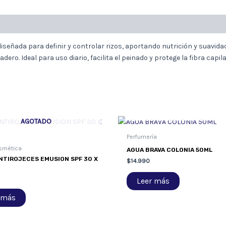
eñada para definir y controlar rizos, aportando nutrición y suavidad 
ero. Ideal para uso diario, facilita el peinado y protege la fibra capila
AGOTADO
AGOTADO
Perfumería
smética
AGUA BRAVA COLONIA 50ML
NTIROJECES EMUSION SPF 30 X
$
14.990
Leer más
 más