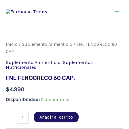
Ir
al
Main
contenido
Men
Inicio
/
Suplemento Alimenticio
/ FNL FENOGRECO 60
CAP.
Suplemento Alimenticio
,
Suplementos
Nutricionales
FNL FENOGRECO 60 CAP.
$
4.990
Disponibilidad:
5 disponibles
FNL
Añadir al carrito
FENOGRECO
60