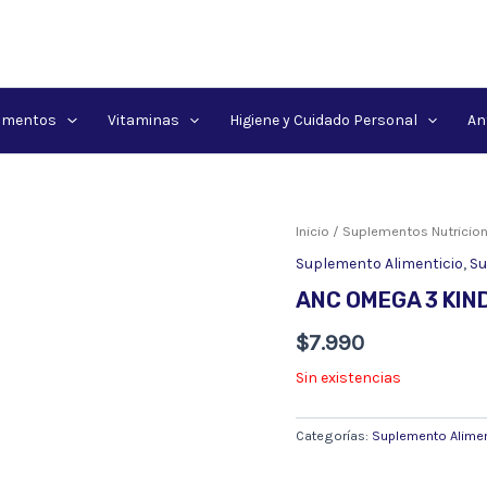
amentos
Vitaminas
Higiene y Cuidado Personal
An
Inicio
/
Suplementos Nutricion
Suplemento Alimenticio
,
Su
ANC OMEGA 3 KIND
$
7.990
Sin existencias
Categorías:
Suplemento Alimen