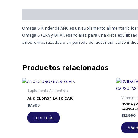
Descripción
Omega 3 Kinder de ANC es un suplemento alimentario for
Omega 3 (EPA y DHA), esenciales para una dieta equilibrad
años, embarazadas o en período de lactancia, salvo indic
Productos relacionados
AGOTADO
Suplemento Alimenticio
Vitamina 
ANC CLOROFILA 30 CAP.
DVIDA (V
$
7.990
CAPSUL
$
12.990
Leer más
Añadi