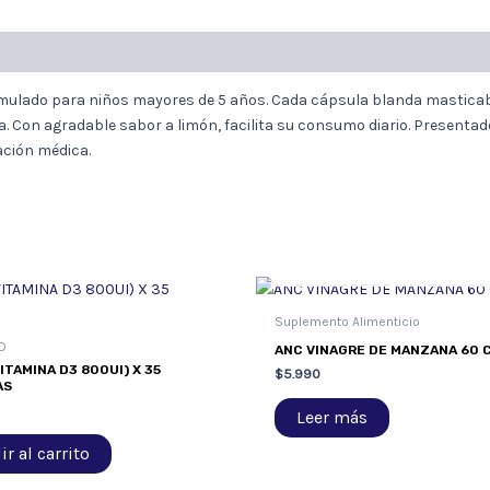
mulado para niños mayores de 5 años.
Cada cápsula blanda masticabl
a.
Con agradable sabor a limón, facilita su consumo diario.
Presentado
ación médica.
AGOTADO
Suplemento Alimenticio
D
ANC VINAGRE DE MANZANA 60 C
ITAMINA D3 800UI) X 35
$
5.990
AS
Leer más
r al carrito