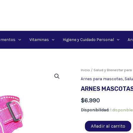
amentos
Vitaminas
Higiene y Cuidado Personal
An
Inicio
/
Salud y Bienestar par
Arnes para mascotas
,
Salu
ARNES MASCOTAS
$
6.990
Disponibilidad:
1 disponible
ARNES
Añadir al carrito
MASCOTAS