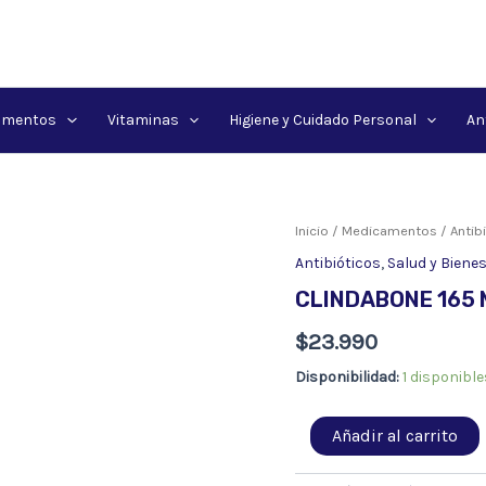
amentos
Vitaminas
Higiene y Cuidado Personal
An
Inicio
/
Medicamentos
/
Antib
Antibióticos
,
Salud y Biene
CLINDABONE 165 
$
23.990
Disponibilidad:
1 disponible
CLINDABONE
Añadir al carrito
165
MG