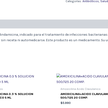
(CLINDAMICINA).
Categorías:
Antibióticos
,
Salud
cantidad
clindamicina, indicado para el tratamiento de infecciones bacteriana
r sin receta ni automedicarse. Este producto es un medicamento. Su 
cos
Amoxicilina Acido Clavulanico
CINA 0.3 % SOLUCION
AMOXICILINA+ACIDO CLAVULAN
CO 5 ML
500/125 20 COMP.
$
5.990