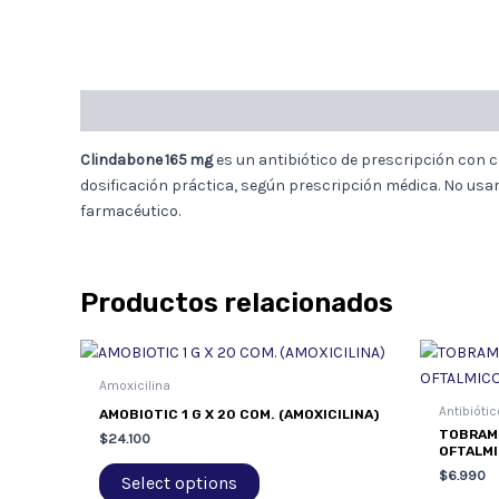
Descripción
Clindabone 165 mg
es un antibiótico de prescripción con 
dosificación práctica, según prescripción médica. No usa
farmacéutico.
Productos relacionados
Amoxicilina
Antibióti
AMOBIOTIC 1 G X 20 COM. (AMOXICILINA)
TOBRAMI
$
24.100
OFTALMI
$
6.990
Select options