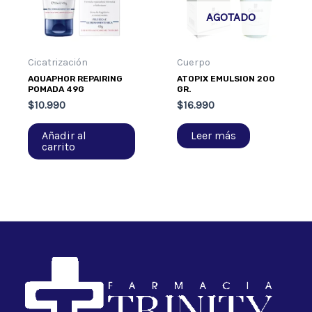
AGOTADO
Cicatrización
Cuerpo
AQUAPHOR REPAIRING
ATOPIX EMULSION 200
POMADA 49G
GR.
$
10.990
$
16.990
Añadir al
Leer más
carrito