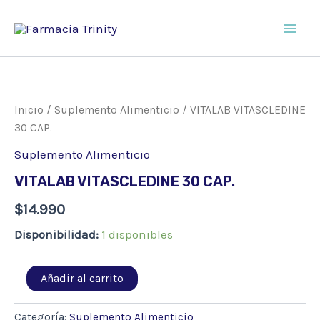
Ir
al
Main
contenido
Men
Inicio
/
Suplemento Alimenticio
/ VITALAB VITASCLEDINE
30 CAP.
Suplemento Alimenticio
VITALAB VITASCLEDINE 30 CAP.
$
14.990
Disponibilidad:
1 disponibles
VITALAB
Añadir al carrito
VITASCLEDINE
30
CAP.
Categoría:
Suplemento Alimenticio