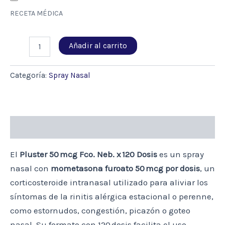
RECETA MÉDICA
PLUSTER
Añadir al carrito
SPRAY
NASAL
50MCG/DOSIS
Categoría:
Spray Nasal
120
DOSIS
(MOMETASONA)
cantidad
Descripción
El
Pluster 50 mcg Fco. Neb. x 120 Dosis
es un spray
nasal con
mometasona furoato 50 mcg por dosis
, un
corticosteroide intranasal utilizado para aliviar los
síntomas de la rinitis alérgica estacional o perenne,
como estornudos, congestión, picazón o goteo
nasal. Su formato con 120 dosis facilita el uso