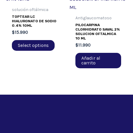
solución oftálmica
TOPTEAR LC
Antiglaucomatoso
HIALURONATO DE SODIO
PILOCARPINA
0.4% 10ML
CLORHIDRATO SAVAL 2%
$
15.990
SOLUCION OFTALMICA
10 ML
Select options
$
11.990
Añadir al
carrito