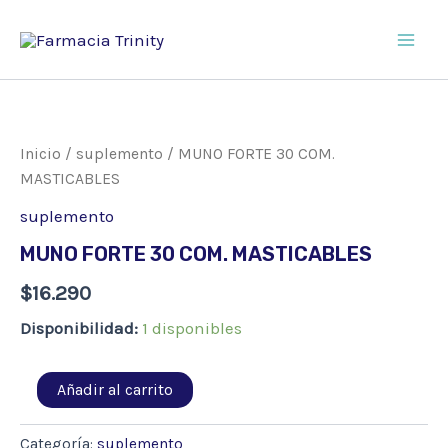
Ir
al
Main
contenido
Men
Inicio
/
suplemento
/ MUNO FORTE 30 COM.
MASTICABLES
suplemento
MUNO FORTE 30 COM. MASTICABLES
$
16.290
Disponibilidad:
1 disponibles
MUNO
Añadir al carrito
FORTE
30
COM.
Categoría:
suplemento