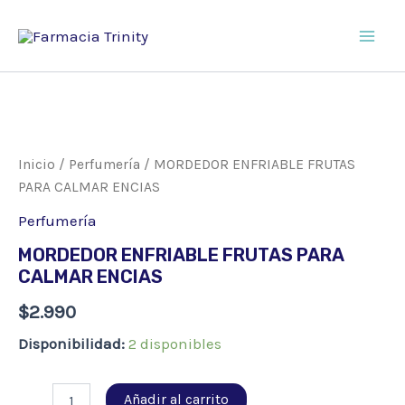
Ir
al
Main
contenido
Men
Inicio
/
Perfumería
/ MORDEDOR ENFRIABLE FRUTAS
PARA CALMAR ENCIAS
Perfumería
MORDEDOR ENFRIABLE FRUTAS PARA
CALMAR ENCIAS
$
2.990
Disponibilidad:
2 disponibles
MORDEDOR
Añadir al carrito