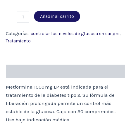
METFORMINA
Añadir al carrito
1000
MG
X
Categorías:
controlar los niveles de glucosa en sangre
,
30
Tratamiento
COMP.
LP
cantidad
Descripción
Metformina 1000 mg LP está indicada para el
tratamiento de la diabetes tipo 2. Su fórmula de
liberación prolongada permite un control más
estable de la glucosa. Caja con 30 comprimidos.
Uso bajo indicación médica.