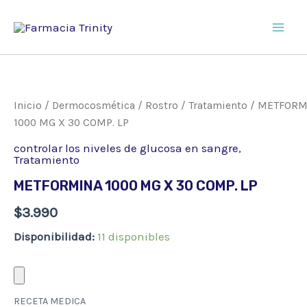
Ir
al
Main
contenido
Men
Inicio
/
Dermocosmética
/
Rostro
/
Tratamiento
/ METFORM
1000 MG X 30 COMP. LP
controlar los niveles de glucosa en sangre
,
Tratamiento
METFORMINA 1000 MG X 30 COMP. LP
$
3.990
Disponibilidad:
11 disponibles
RECETA MEDICA