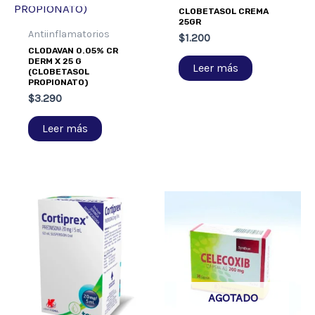
CLOBETASOL CREMA
25GR
Antiinflamatorios
$
1.200
CLODAVAN 0.05% CR
DERM X 25 G
Leer más
(CLOBETASOL
PROPIONATO)
$
3.290
Leer más
AGOTADO