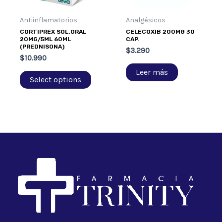
Antiinflamatorios
Analgésicos
CORTIPREX SOL.ORAL
CELECOXIB 200MG 30
20MG/5ML 60ML
CAP.
(PREDNISONA)
$
3.290
$
10.990
Leer más
Select options