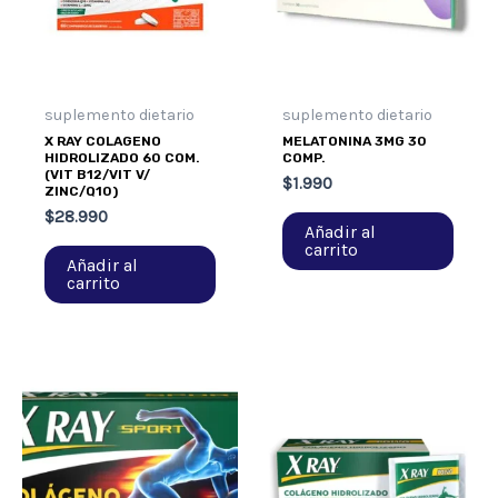
suplemento dietario
suplemento dietario
X RAY COLAGENO
MELATONINA 3MG 30
HIDROLIZADO 60 COM.
COMP.
(VIT B12/VIT V/
$
1.990
ZINC/Q10)
$
28.990
Añadir al
carrito
Añadir al
carrito