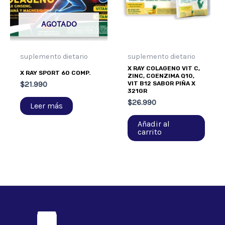
AGOTADO
suplemento dietario
suplemento dietario
X RAY COLAGENO VIT C,
X RAY SPORT 60 COMP.
ZINC, COENZIMA Q10,
$
21.990
VIT B12 SABOR PIÑA X
321GR
$
26.990
Leer más
Añadir al
carrito