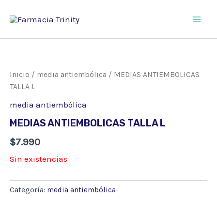
Ir
al
Main
contenido
Men
Inicio
/
media antiembólica
/ MEDIAS ANTIEMBOLICAS
TALLA L
media antiembólica
MEDIAS ANTIEMBOLICAS TALLA L
$
7.990
Sin existencias
Categoría:
media antiembólica