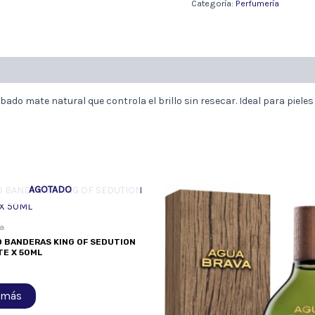
310
Categoría:
Perfumería
POLVO
BEIGE
X
12
G
cantidad
do mate natural que controla el brillo sin resecar. Ideal para pieles
AGOTADO
a
 BANDERAS KING OF SEDUTION
E X 50ML
 más