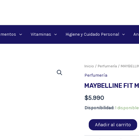
amentos
Vitaminas
Higiene y Cuidado Personal
An
Inicio
/
Perfumería
/ MAYBELLIN
Perfumería
MAYBELLINE FIT ME
$
5.990
Disponibilidad:
1 disponible
MAYBELLINE
Añadir al carrito
FIT
ME!