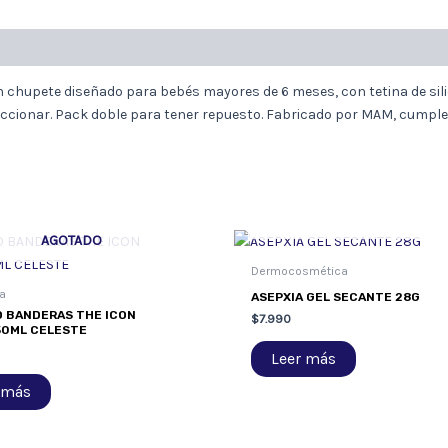
 chupete diseñado para bebés mayores de 6 meses, con tetina de sil
uccionar. Pack doble para tener repuesto. Fabricado por MAM, cumple
AGOTADO
AGOTADO
Dermocosmética
a
ASEPXIA GEL SECANTE 28G
 BANDERAS THE ICON
$
7.990
50ML CELESTE
Leer más
 más