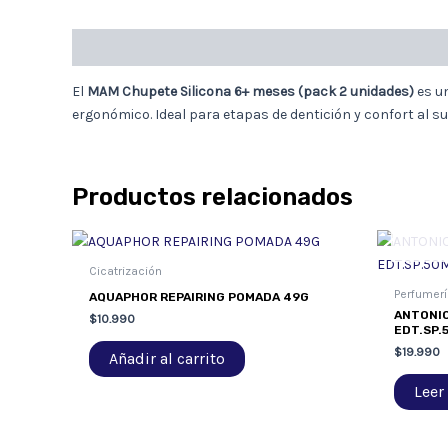
Descripción
El
MAM Chupete Silicona 6+ meses (pack 2 unidades)
es un
ergonómico. Ideal para etapas de dentición y confort al s
Productos relacionados
Cicatrización
Perfumerí
AQUAPHOR REPAIRING POMADA 49G
ANTONIO
$
10.990
EDT.SP.
$
19.990
Añadir al carrito
Leer