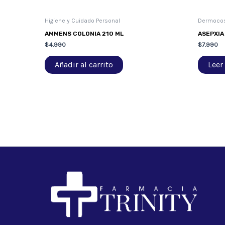
Higiene y Cuidado Personal
Dermoco
AMMENS COLONIA 210 ML
ASEPXIA
$
4.990
$
7.990
Añadir al carrito
Leer