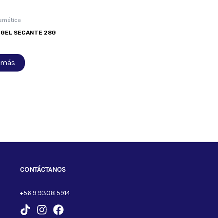
smética
 GEL SECANTE 28G
 más
CONTÁCTANOS
+56 9 9308 5914