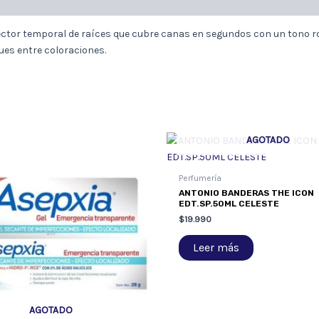
ctor temporal de raíces que cubre canas en segundos con un tono rojo
ues entre coloraciones.
AGOTADO
Perfumería
ANTONIO BANDERAS THE ICON
EDT.SP.50ML CELESTE
$
19.990
Leer más
AGOTADO