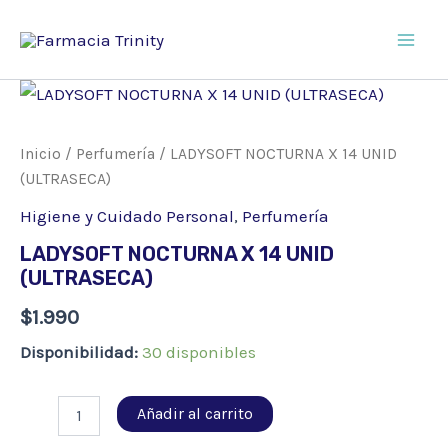
Ir
al
Main
contenido
Men
Inicio
/
Perfumería
/ LADYSOFT NOCTURNA X 14 UNID
(ULTRASECA)
Higiene y Cuidado Personal
,
Perfumería
LADYSOFT NOCTURNA X 14 UNID
(ULTRASECA)
$
1.990
Disponibilidad:
30 disponibles
LADYSOFT
Añadir al carrito
NOCTURNA
X