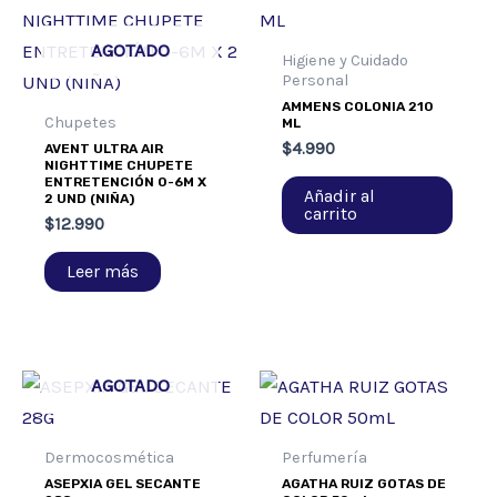
AGOTADO
Higiene y Cuidado
Personal
AMMENS COLONIA 210
Chupetes
ML
$
4.990
AVENT ULTRA AIR
NIGHTTIME CHUPETE
ENTRETENCIÓN 0-6M X
Añadir al
2 UND (NIÑA)
carrito
$
12.990
Leer más
AGOTADO
Dermocosmética
Perfumería
ASEPXIA GEL SECANTE
AGATHA RUIZ GOTAS DE