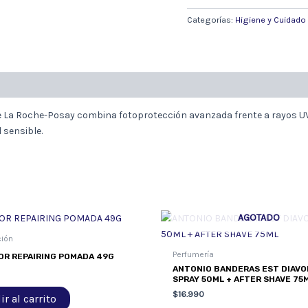
POSAY
ANTHELIOS
Categorías:
Higiene y Cuidado
UVMUNE400
FPS
50+
CON
COLOR
50ML
 La Roche-Posay combina fotoprotección avanzada frente a rayos UVA/U
cantidad
l sensible.
AGOTADO
ción
Perfumería
R REPAIRING POMADA 49G
ANTONIO BANDERAS EST DIAVO
SPRAY 50ML + AFTER SHAVE 75
$
16.990
r al carrito