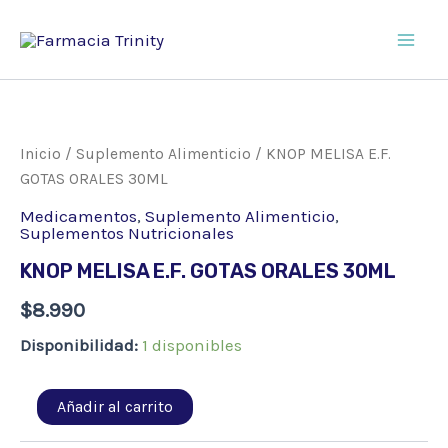
Ir
al
Main
contenido
Men
Inicio
/
Suplemento Alimenticio
/ KNOP MELISA E.F.
GOTAS ORALES 30ML
Medicamentos
,
Suplemento Alimenticio
,
Suplementos Nutricionales
KNOP MELISA E.F. GOTAS ORALES 30ML
$
8.990
Disponibilidad:
1 disponibles
KNOP
Añadir al carrito
MELISA
E.F.