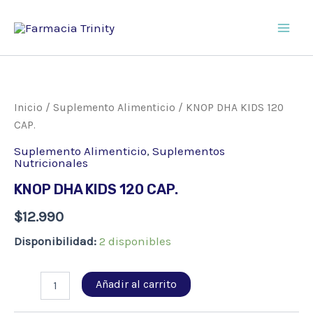
Ir
al
Main
contenido
Men
Inicio
/
Suplemento Alimenticio
/ KNOP DHA KIDS 120
CAP.
Suplemento Alimenticio
,
Suplementos
Nutricionales
KNOP DHA KIDS 120 CAP.
$
12.990
Disponibilidad:
2 disponibles
KNOP
Añadir al carrito
DHA
KIDS