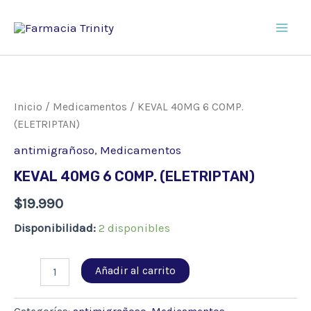
Ir
al
Main
contenido
Men
Inicio
/
Medicamentos
/ KEVAL 40MG 6 COMP.
(ELETRIPTAN)
antimigrañoso
,
Medicamentos
KEVAL 40MG 6 COMP. (ELETRIPTAN)
$
19.990
Disponibilidad:
2 disponibles
KEVAL
Añadir al carrito
40MG
6
COMP.