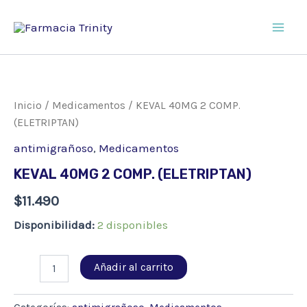
Ir
al
Main
contenido
Men
Inicio
/
Medicamentos
/ KEVAL 40MG 2 COMP.
(ELETRIPTAN)
antimigrañoso
,
Medicamentos
KEVAL 40MG 2 COMP. (ELETRIPTAN)
$
11.490
Disponibilidad:
2 disponibles
KEVAL
Añadir al carrito
40MG
2
COMP.