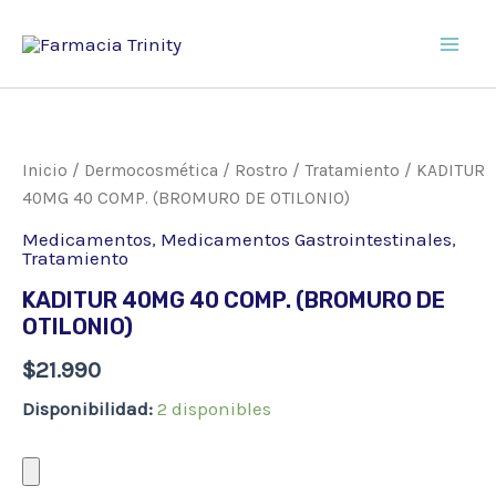
Ir
al
Main
contenido
Men
Inicio
/
Dermocosmética
/
Rostro
/
Tratamiento
/ KADITUR
40MG 40 COMP. (BROMURO DE OTILONIO)
Medicamentos
,
Medicamentos Gastrointestinales
,
Tratamiento
KADITUR 40MG 40 COMP. (BROMURO DE
OTILONIO)
$
21.990
Disponibilidad:
2 disponibles