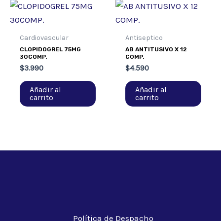
Cardiovascular
Antiseptico
CLOPIDOGREL 75MG
AB ANTITUSIVO X 12
30COMP.
COMP.
$
3.990
$
4.590
Añadir al
Añadir al
carrito
carrito
Política de Despacho