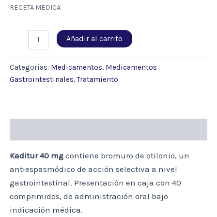
RECETA MEDICA
KADITUR
Añadir al carrito
40MG
40
COMP.
Categorías:
Medicamentos
,
Medicamentos
(BROMURO
Gastrointestinales
,
Tratamiento
DE
OTILONIO)
cantidad
Descripción
Kaditur 40 mg
contiene bromuro de otilonio, un
antiespasmódico de acción selectiva a nivel
gastrointestinal. Presentación en caja con 40
comprimidos, de administración oral bajo
indicación médica.