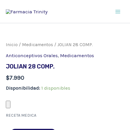
Ir
al
Main
contenido
Men
Inicio
/
Medicamentos
/ JOLIAN 28 COMP.
Anticonceptivos Orales
,
Medicamentos
JOLIAN 28 COMP.
$
7.990
Disponibilidad:
1 disponibles
RECETA MEDICA