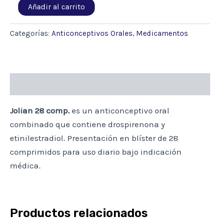
JOLIAN
Añadir al carrito
28
COMP.
cantidad
Categorías:
Anticonceptivos Orales
,
Medicamentos
Descripción
Jolian 28 comp.
es un anticonceptivo oral
combinado que contiene drospirenona y
etinilestradiol. Presentación en blíster de 28
comprimidos para uso diario bajo indicación
médica.
Productos relacionados