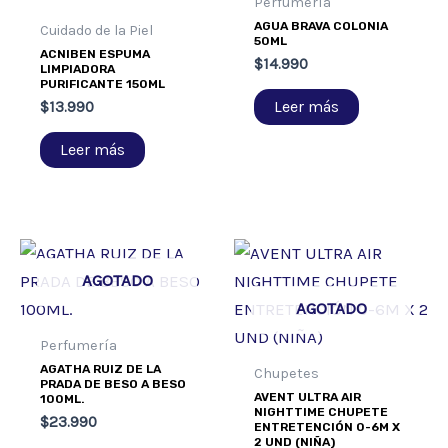
Perfumería
AGUA BRAVA COLONIA
Cuidado de la Piel
50ML
ACNIBEN ESPUMA
$
14.990
LIMPIADORA
PURIFICANTE 150ML
Leer más
$
13.990
Leer más
AGOTADO
AGOTADO
Perfumería
AGATHA RUIZ DE LA
Chupetes
PRADA DE BESO A BESO
AVENT ULTRA AIR
100ML.
NIGHTTIME CHUPETE
$
23.990
ENTRETENCIÓN 0-6M X
2 UND (NIÑA)