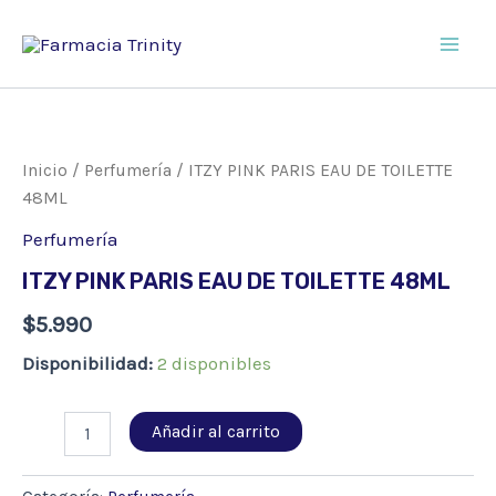
Ir
al
Main
contenido
Men
Inicio
/
Perfumería
/ ITZY PINK PARIS EAU DE TOILETTE
48ML
Perfumería
ITZY PINK PARIS EAU DE TOILETTE 48ML
$
5.990
Disponibilidad:
2 disponibles
ITZY
Añadir al carrito
PINK
PARIS
EAU