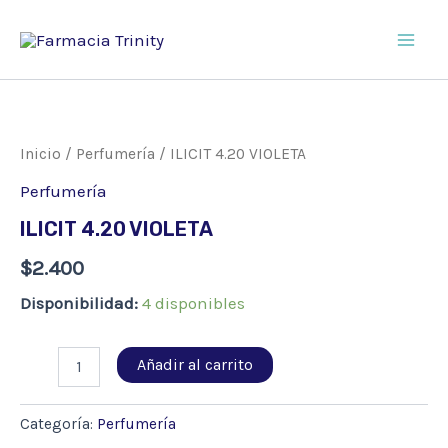
Ir
al
Main
contenido
Men
Inicio
/
Perfumería
/ ILICIT 4.20 VIOLETA
Perfumería
ILICIT 4.20 VIOLETA
$
2.400
Disponibilidad:
4 disponibles
ILICIT
Añadir al carrito
4.20
VIOLETA
cantidad
Categoría:
Perfumería