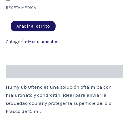
RECETA MEDICA
HUMYLUB
Añadir al carrito
OFTENO
SOL
OFTALMICA
Categoría:
Medicamentos
X
15ML
(HIALURONATO/CONDROITIN)
cantidad
Descripción
Humylub Ofteno es una solución oftálmica con
hialuronato y condroitín, ideal para aliviar la
sequedad ocular y proteger la superficie del ojo.
Frasco de 15 ml.