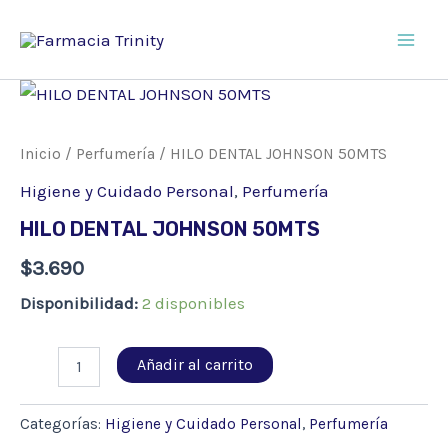
Ir
al
Main
contenido
Men
Inicio
/
Perfumería
/ HILO DENTAL JOHNSON 50MTS
Higiene y Cuidado Personal
,
Perfumería
HILO DENTAL JOHNSON 50MTS
$
3.690
Disponibilidad:
2 disponibles
HILO
Añadir al carrito
DENTAL
JOHNSON
50MTS
Categorías:
Higiene y Cuidado Personal
,
Perfumería
cantidad