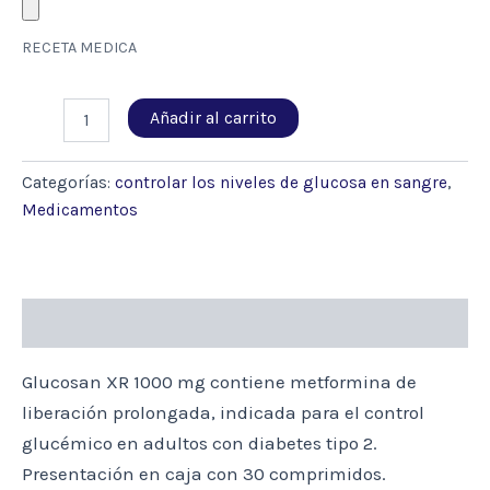
RECETA MEDICA
GLUCOSAN
Añadir al carrito
XR
1000
MG
Categorías:
controlar los niveles de glucosa en sangre
,
X
Medicamentos
30
COMPRIMIDOS
(METFORMINA)
cantidad
Descripción
Glucosan XR 1000 mg contiene metformina de
liberación prolongada, indicada para el control
glucémico en adultos con diabetes tipo 2.
Presentación en caja con 30 comprimidos.