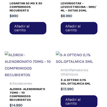
LOSARTAN 50 MG X 30
LEVORIGOTAX –
COMPRIMIDOS
LEVOCETIRICINA – 5MG/
RECUBIERTO
ML – GOTAS 20ML
$
990
$
8.990
Añadir al
Añadir al
carrito
carrito
Antiinflamatorios
Oftálmicos
3-A OFTENO 0,1%
Articulaciones
SOL.OFTALMICA 5ML
$
15.990
ALDROX- ALENDRONATO
70MG – 10
COMPRIMIDOS
Añadir al
RECUBIERTOS
carrito
$
14.990