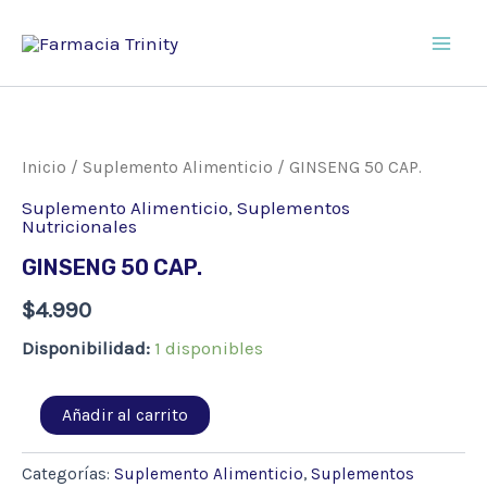
Ir
al
Main
contenido
Men
Inicio
/
Suplemento Alimenticio
/ GINSENG 50 CAP.
Suplemento Alimenticio
,
Suplementos
Nutricionales
GINSENG 50 CAP.
$
4.990
Disponibilidad:
1 disponibles
GINSENG
Añadir al carrito
50
CAP.
cantidad
Categorías:
Suplemento Alimenticio
,
Suplementos