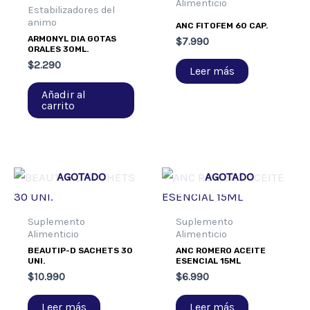
Alimenticio
Estabilizadores del
animo
ANC FITOFEM 60 CAP.
ARMONYL DIA GOTAS
$
7.990
ORALES 30ML.
$
2.290
Leer más
Añadir al
carrito
AGOTADO
AGOTADO
Suplemento
Suplemento
Alimenticio
Alimenticio
BEAUTIP-D SACHETS 30
ANC ROMERO ACEITE
UNI.
ESENCIAL 15ML
$
10.990
$
6.990
Leer más
Leer más