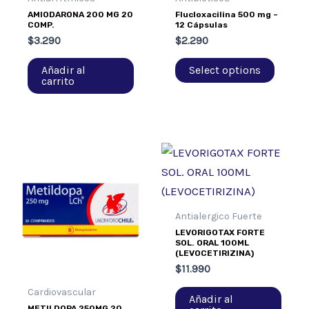
AMIODARONA 200 MG 20
Flucloxacilina 500 mg –
COMP.
12 Cápsulas
$
3.290
$
2.290
Añadir al
Select options
carrito
Antialergico Fuerte
LEVORIGOTAX FORTE
SOL. ORAL 100ML
(LEVOCETIRIZINA)
$
11.990
Cardiovascular
Añadir al
METILDOPA 250MG 20