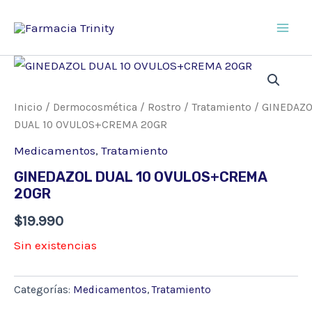
Ir
al
Main
contenido
Men
Inicio
/
Dermocosmética
/
Rostro
/
Tratamiento
/ GINEDAZ
DUAL 10 OVULOS+CREMA 20GR
Medicamentos
,
Tratamiento
GINEDAZOL DUAL 10 OVULOS+CREMA
20GR
$
19.990
Sin existencias
Categorías:
Medicamentos
,
Tratamiento