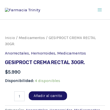
Ir
al
Main
contenido
Men
Inicio
/
Medicamentos
/ GESIPROCT CREMA RECTAL
30GR.
Anorrectales
,
Hemorroides
,
Medicamentos
GESIPROCT CREMA RECTAL 30GR.
$
5.990
Disponibilidad:
4 disponibles
GESIPROCT
Añadir al carrito
CREMA
RECTAL
30GR.