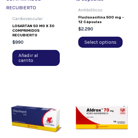
Antibióticos
Flucloxacilina 500 mg –
Cardiovascular
12 Cápsulas
LOSARTAN 50 MG X 30
$
2.290
COMPRIMIDOS
RECUBIERTO
Select options
$
990
Añadir al
carrito