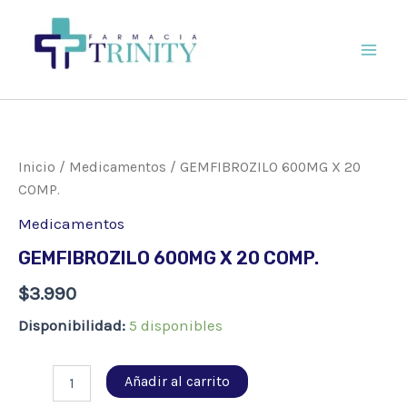
Ir
al
contenido
Main
Men
Inicio
/
Medicamentos
/ GEMFIBROZILO 600MG X 20
COMP.
Medicamentos
GEMFIBROZILO 600MG X 20 COMP.
$
3.990
Disponibilidad:
5 disponibles
GEMFIBROZILO
Añadir al carrito
600MG