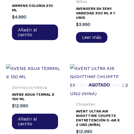
Niños
AMMENS COLONIA 210
AVENGERS SH 3EN1
ML
VARIEDAD 300 ML X 1
$
4.990
UNID
$
3.990
Añadir al
carrito
Leer más
AGOTADO
Dermocosmética
AVENE AGUA TERMAL X
150 ML
Chupetes
$
12.990
AVENT ULTRA AIR
NIGHTTIME CHUPETE
Añadir al
ENTRETENCIÓN 0-6M X
carrito
2 UND (NIÑA)
$
12.990