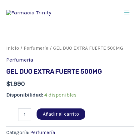
Ir
al
Main
contenido
Men
Inicio
/
Perfumería
/ GEL DUO EXTRA FUERTE 500MG
Perfumería
GEL DUO EXTRA FUERTE 500MG
$
1.990
Disponibilidad:
4 disponibles
GEL
Añadir al carrito
DUO
EXTRA
FUERTE
Categoría:
Perfumería
500MG