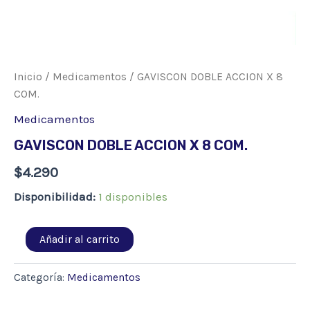
Inicio
/
Medicamentos
/ GAVISCON DOBLE ACCION X 8
COM.
Medicamentos
GAVISCON DOBLE ACCION X 8 COM.
$
4.290
Disponibilidad:
1 disponibles
GAVISCON
Añadir al carrito
DOBLE
ACCION
X
Categoría:
Medicamentos
8
COM.