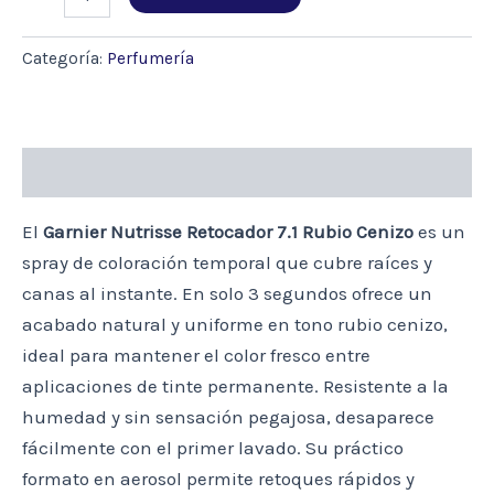
NUTRISSE
RETOCADOR
7.1
Categoría:
Perfumería
RUBIO
CENIZO
X
1
UND
Descripción
cantidad
El
Garnier Nutrisse Retocador 7.1 Rubio Cenizo
es un
spray de coloración temporal que cubre raíces y
canas al instante. En solo 3 segundos ofrece un
acabado natural y uniforme en tono rubio cenizo,
ideal para mantener el color fresco entre
aplicaciones de tinte permanente. Resistente a la
humedad y sin sensación pegajosa, desaparece
fácilmente con el primer lavado. Su práctico
formato en aerosol permite retoques rápidos y