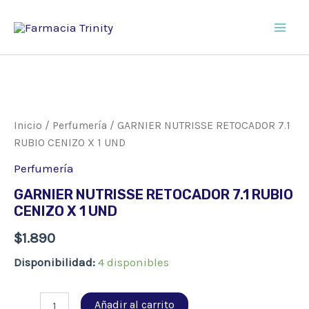
Ir
al
Main
contenido
Men
Inicio
/
Perfumería
/ GARNIER NUTRISSE RETOCADOR 7.1
RUBIO CENIZO X 1 UND
Perfumería
GARNIER NUTRISSE RETOCADOR 7.1 RUBIO
CENIZO X 1 UND
$
1.890
Disponibilidad:
4 disponibles
GARNIER
Añadir al carrito