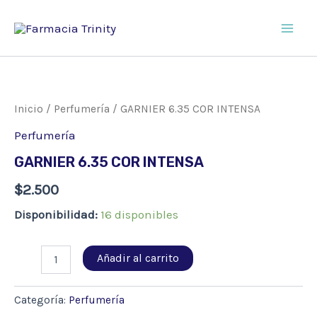
Ir
al
Main
contenido
Men
Inicio
/
Perfumería
/ GARNIER 6.35 COR INTENSA
Perfumería
GARNIER 6.35 COR INTENSA
$
2.500
Disponibilidad:
16 disponibles
GARNIER
Añadir al carrito
6.35
COR
INTENSA
Categoría:
Perfumería
cantidad