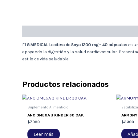
Descripción
El
G.MEDICAL Lecitina de Soya 1200 mg – 40 cápsulas
es un
apoyando la digestión y la salud cardiovascular. Presen
estilo de vida saludable.
Productos relacionados
AGOTADO
Suplemento Alimenticio
Estabiliz
ANC OMEGA 3 KINDER 30 CAP.
ARMONYL
$
7.990
$
2.390
Leer más
Añadi