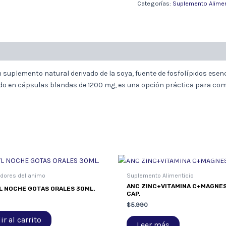
SOYA
Categorías:
Suplemento Alimen
1200
40
CAP.
cantidad
 suplemento natural derivado de la soya, fuente de fosfolípidos ese
tado en cápsulas blandas de 1200 mg, es una opción práctica para c
AGOTADO
adores del animo
Suplemento Alimenticio
ANC ZINC+VITAMINA C+MAGNES
 NOCHE GOTAS ORALES 30ML.
CAP.
$
5.990
r al carrito
Leer más