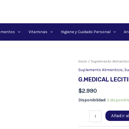
amentos
Vitaminas
Higiene y Cuidado Personal
An
Inicio
/
Suplemento Alimentic
Suplemento Alimenticio
,
Su
G.MEDICAL LECITI
$
2.990
Disponibilidad:
3 disponibl
G.MEDICAL
Añadir al
LECITINA
DE