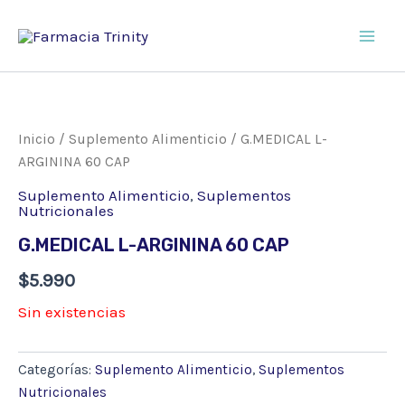
Ir
al
Main
contenido
Men
Inicio
/
Suplemento Alimenticio
/ G.MEDICAL L-
ARGININA 60 CAP
Suplemento Alimenticio
,
Suplementos
Nutricionales
G.MEDICAL L-ARGININA 60 CAP
$
5.990
Sin existencias
Categorías:
Suplemento Alimenticio
,
Suplementos
Nutricionales